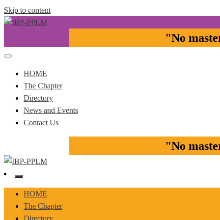
Skip to content
"No master 
Pasay-Paranaque-Las Pinas-Muntinlupa Chapter of the IBP
IBP-PPLM
HOME
The Chapter
Directory
News and Events
Contact Us
"No master 
Pasay-Paranaque-Las Pinas-Muntinlupa Chapter of the IBP
IBP-PPLM
HOME
The Chapter
Directory