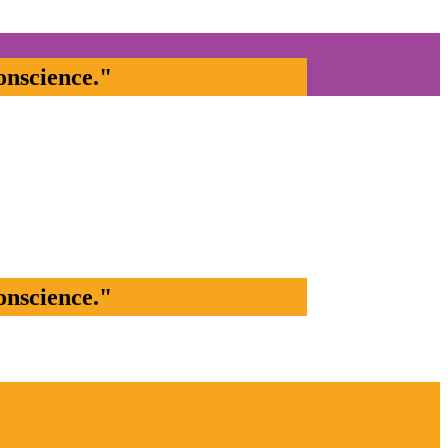
onscience."​
onscience."​